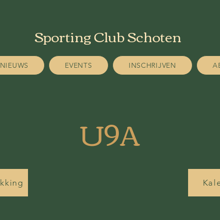
Sporting Club Schoten
NIEUWS
EVENTS
INSCHRIJVEN
A
U9A
ikking
Kal